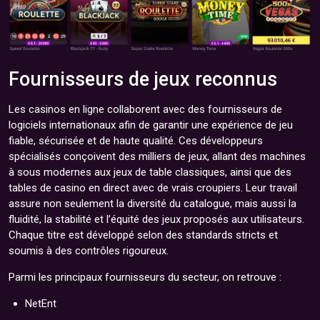
Fournisseurs de jeux reconnus
Les casinos en ligne collaborent avec des fournisseurs de
logiciels internationaux afin de garantir une expérience de jeu
fiable, sécurisée et de haute qualité. Ces développeurs
spécialisés conçoivent des milliers de jeux, allant des machines
à sous modernes aux jeux de table classiques, ainsi que des
tables de casino en direct avec de vrais croupiers. Leur travail
assure non seulement la diversité du catalogue, mais aussi la
fluidité, la stabilité et l’équité des jeux proposés aux utilisateurs.
Chaque titre est développé selon des standards stricts et
soumis à des contrôles rigoureux.
Parmi les principaux fournisseurs du secteur, on retrouve :
NetEnt