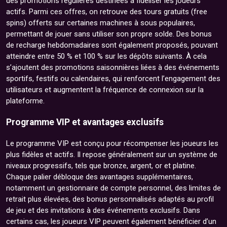
des promotions régulières destinées à fidéliser les joueurs
actifs. Parmi ces offres, on retrouve des tours gratuits (free
spins) offerts sur certaines machines à sous populaires,
permettant de jouer sans utiliser son propre solde. Des bonus
de recharge hebdomadaires sont également proposés, pouvant
atteindre entre 50 % et 100 % sur les dépôts suivants. À cela
s’ajoutent des promotions saisonnières liées à des événements
sportifs, festifs ou calendaires, qui renforcent l’engagement des
utilisateurs et augmentent la fréquence de connexion sur la
plateforme.
Programme VIP et avantages exclusifs
Le programme VIP est conçu pour récompenser les joueurs les
plus fidèles et actifs. Il repose généralement sur un système de
niveaux progressifs, tels que bronze, argent, or et platine.
Chaque palier débloque des avantages supplémentaires,
notamment un gestionnaire de compte personnel, des limites de
retrait plus élevées, des bonus personnalisés adaptés au profil
de jeu et des invitations à des événements exclusifs. Dans
certains cas, les joueurs VIP peuvent également bénéficier d’un