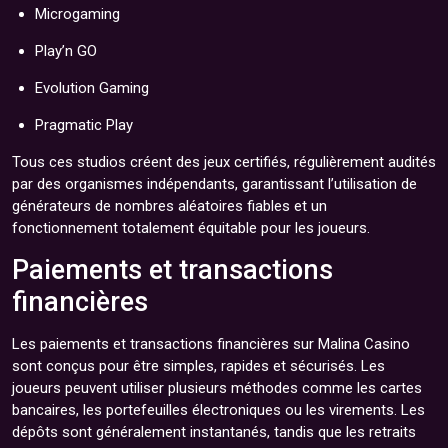
Microgaming
Play’n GO
Evolution Gaming
Pragmatic Play
Tous ces studios créent des jeux certifiés, régulièrement audités
par des organismes indépendants, garantissant l’utilisation de
générateurs de nombres aléatoires fiables et un
fonctionnement totalement équitable pour les joueurs.
Paiements et transactions
financières
Les paiements et transactions financières sur Malina Casino
sont conçus pour être simples, rapides et sécurisés. Les
joueurs peuvent utiliser plusieurs méthodes comme les cartes
bancaires, les portefeuilles électroniques ou les virements. Les
dépôts sont généralement instantanés, tandis que les retraits