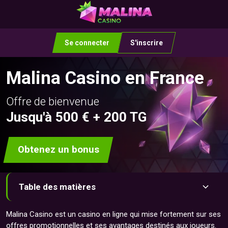
Se connecter
S'inscrire
Malina Casino en France
Offre de bienvenue
Jusqu'à 500 € + 200 TG
Obtenez un bonus
Table des matières
Table des matières
Présentation générale de Malina Casino
Malina Casino est un casino en ligne qui mise fortement sur ses
Bonus et offres promotionnelles
offres promotionnelles et ses avantages destinés aux joueurs.