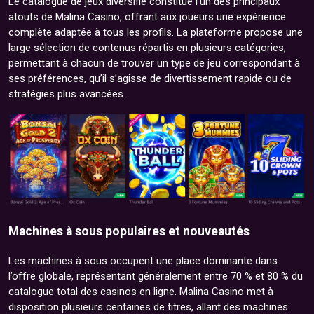
Le catalogue de jeux diversifié constitue l’un des principaux
atouts de Malina Casino, offrant aux joueurs une expérience
complète adaptée à tous les profils. La plateforme propose une
large sélection de contenus répartis en plusieurs catégories,
permettant à chacun de trouver un type de jeu correspondant à
ses préférences, qu’il s’agisse de divertissement rapide ou de
stratégies plus avancées.
Machines à sous populaires et nouveautés
Les machines à sous occupent une place dominante dans
l’offre globale, représentant généralement entre 70 % et 80 % du
catalogue total des casinos en ligne. Malina Casino met à
disposition plusieurs centaines de titres, allant des machines